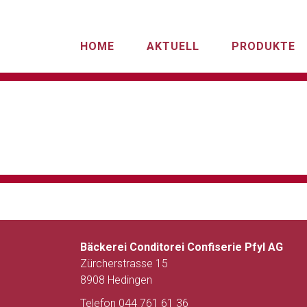
Aktuelles
HOME
AKTUELL
PRODUKTE
Sorry, no posts matched your criteria.
Bäckerei Conditorei Confiserie Pfyl AG
Zürcherstrasse 15
8908 Hedingen
Telefon 044 761 61 36