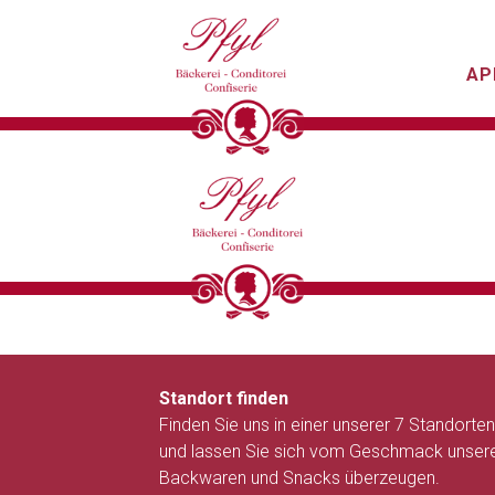
AP
Standort finden
Finden Sie uns in einer unserer 7 Standorten
und lassen Sie sich vom Geschmack unser
Backwaren und Snacks überzeugen.